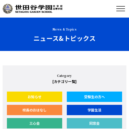
News & Topics
ニュース&トピックス
Category
[カテゴリ一覧]
お知らせ
受験生の方へ
校長のおはなし
学園生活
三心会
同窓会