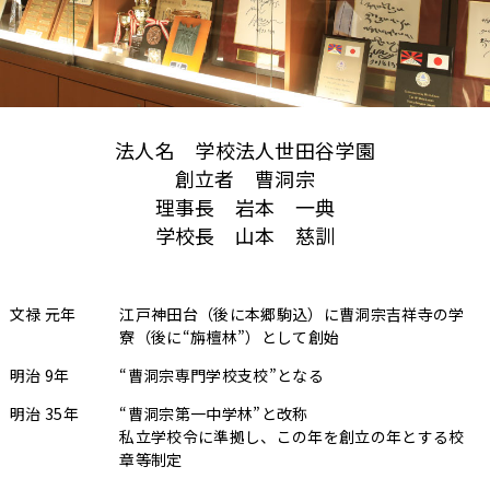
法人名 学校法人世田谷学園
創立者 曹洞宗
理事長 岩本 一典
学校長 山本 慈訓
文禄 元年
江戸神田台（後に本郷駒込）に曹洞宗吉祥寺の学
寮（後に“旃檀林”）として創始
明治 9年
“曹洞宗専門学校支校”となる
明治 35年
“曹洞宗第一中学林”と改称
私立学校令に準拠し、この年を創立の年とする校
章等制定