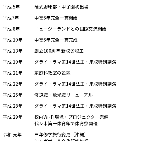
平成 5年
硬式野球部・甲子園初出場
平成7年
中高6年完全一貫開始
平成 8年
ニュージーランドとの国際交流開始
平成 10年
中高6年完全一貫完成
平成 13年
創立100周年 新校舎竣工
平成 19年
ダライ・ラマ第14世法王・来校特別講演
平成 21年
家庭科教室の設置
平成 22年
ダライ・ラマ第14世法王・来校特別講演
平成 26年
修道館・放光館リニューアル
平成 28年
ダライ・ラマ第14世法王・来校特別講演
平成 29年
校内Wi-Fi環境・プロジェクター完備
代々木第一体育館で体育祭開催
令和 元年
三年修学旅行変更（沖縄）
シンガポール文化研修旅行