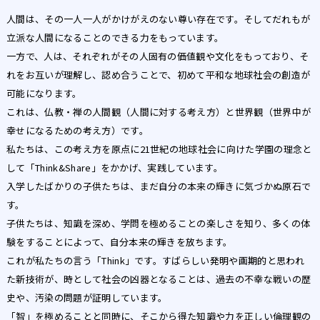
人間は、その一人一人がかけがえのない尊い存在です。そしてだれもが
立派な人間になることのできる力をもっています。
一方で、人は、それぞれがその人固有の価値観や文化をもっており、そ
れをお互いが理解し、認め合うことで、初めて平和な地球社会の創造が
可能になります。
これは、仏教・禅の人間観（人間に対する考え方）と世界観（世界中が
幸せになるための考え方）です。
私たちは、この考え方を原点に21世紀の地球社会に向けた学園の理念と
して「Think&Share」をかかげ、実践しています。
入学したばかりの子供たちは、まだ自分の本来の輝きに気づかぬ原石で
す。
子供たちは、知識を深め、学問を極めることの楽しさを知り、多くの体
験をすることによって、自分本来の輝きを放ちます。
これが私たちの言う「Think」です。すばらしい発明や画期的と思われ
た新技術が、時として社会の凶器となることは、過去の不幸な戦いの歴
史や、汚染の問題が証明しています。
「智」を極めることと同時に、そこから得た知識や力を正しい倫理観の