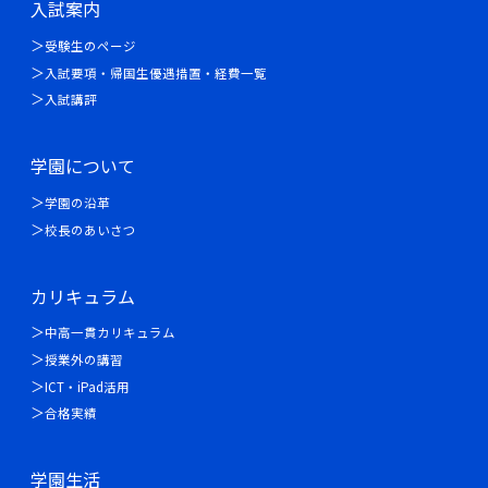
入試案内
受験生のページ
入試要項・帰国生優遇措置・経費一覧
入試講評
学園について
学園の沿革
校長のあいさつ
カリキュラム
中高一貫カリキュラム
授業外の講習
ICT・iPad活用
合格実績
学園生活