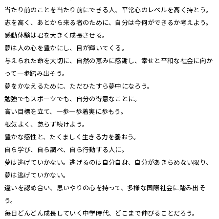
当たり前のことを当たり前にできる人、平常心のレベルを高く持とう。
志を高く、あとから来る者のために、自分は今何ができるか考えよう。
感動体験は君を大きく成長させる。
夢は人の心を豊かにし、目が輝いてくる。
与えられた命を大切に、自然の恵みに感謝し、幸せと平和な社会に向か
って一歩踏み出そう。
夢をかなえるために、ただひたすら夢中になろう。
勉強でもスポーツでも、自分の得意なことに。
高い目標を立て、一歩一歩着実に歩もう。
根気よく、怠らず続けよう。
豊かな感性と、たくましく生きる力を養おう。
自ら学び、自ら調べ、自ら行動する人に。
夢は逃げていかない。逃げるのは自分自身、自分があきらめない限り、
夢は逃げていかない。
違いを認め合い、思いやりの心を持って、多様な国際社会に踏み出そ
う。
毎日どんどん成長していく中学時代、どこまで伸びることだろう。