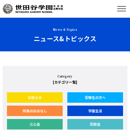
News & Topics
ニュース&トピックス
Category
[カテゴリ一覧]
お知らせ
受験生の方へ
校長のおはなし
学園生活
三心会
同窓会