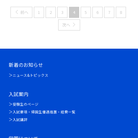
前へ
1
2
3
4
5
6
7
8
次へ
新着のお知らせ
ニュース&トピックス
入試案内
受験生のページ
入試要項・帰国生優遇措置・経費一覧
入試講評