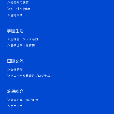
授業外の講習
ICT・iPad活用
合格実績
学園生活
生徒会・クラブ活動
獅子児祭・体育祭
国際交流
海外研修
グローバル教育系プログラム
施設紹介
施設紹介・360°VIEW
アクセス