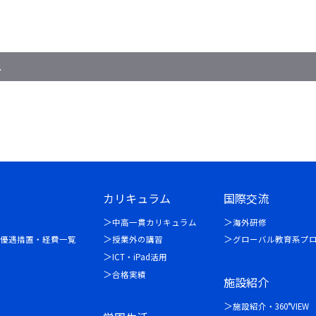
ス
カリキュラム
国際交流
中高一貫カリキュラム
海外研修
優遇措置・経費一覧
授業外の講習
グローバル教育系プ
ICT・iPad活用
合格実績
施設紹介
施設紹介・360°VIEW