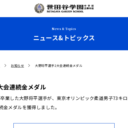
News & Topics
ニュース&トピックス
せ
お知らせ
大野将平選手2大会連続金メダル
大会連続金メダル
に卒業した大野将平選手が、東京オリンピック柔道男子73キロ
続金メダルを獲得しました。