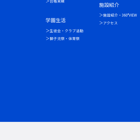
合格実績
施設紹介
施設紹介・360°VIEW
学園生活
アクセス
生徒会・クラブ活動
獅子児祭・体育祭