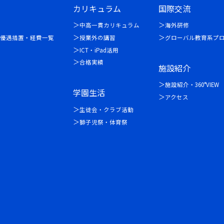
カリキュラム
国際交流
中高一貫カリキュラム
海外研修
優遇措置・経費一覧
授業外の講習
グローバル教育系プ
ICT・iPad活用
合格実績
施設紹介
施設紹介・360°VIEW
学園生活
アクセス
生徒会・クラブ活動
獅子児祭・体育祭