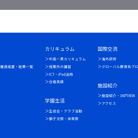
カリキュラム
国際交流
中高一貫カリキュラム
海外研修
優遇措置・経費一覧
授業外の講習
グローバル教育系プ
ICT・iPad活用
合格実績
施設紹介
施設紹介・360°VIEW
学園生活
アクセス
生徒会・クラブ活動
獅子児祭・体育祭