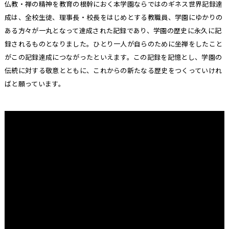
仏教・禅の精神を教育の根幹におく本学園ならではのギネス世界記録達
成は、全校生徒、理事長・校長をはじめとする教職員、学園にゆかりの
ある方々が一丸となって達成された記録であり、学園の歴史に永久に記
録されるものとなりました。ひとり一人が自らのために坐禅をしたこと
がこの記録達成につながったといえます。この記録を記憶とし、学園の
伝統に対する敬意とともに、これからの新たなる歴史をつくっていけれ
ばと願っています。