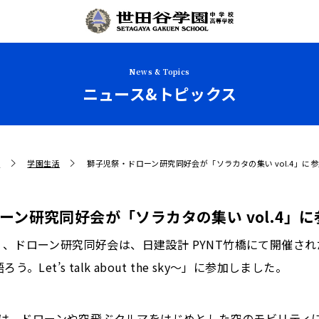
News & Topics
ニュース&トピックス
せ
学園生活
獅子児祭・ドローン研究同好会が「ソラカタの集い vol.4」に
ーン研究同好会が「ソラカタの集い vol.4」
木）、ドローン研究同好会は、日建設計 PYNT竹橋にて開催さ
ろう。Let’s talk about the sky～」に参加しました。
は、ドローンや空飛ぶクルマをはじめとした空のモビリティ