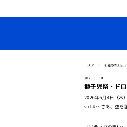
TOP
新着のお知ら
2026.06.08
獅子児祭・ドロ
2026年6月4日（
vol.4 ～さあ、空を語
「ソラカタの集い」