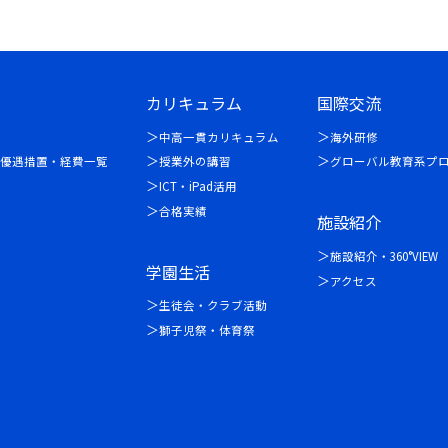
カリキュラム
国際交流
中高一貫カリキュラム
海外研修
優遇措置・経費一覧
授業外の講習
グローバル教育系プ
ICT・iPad活用
合格実績
施設紹介
施設紹介・360°VIEW
学園生活
アクセス
生徒会・クラブ活動
獅子児祭・体育祭