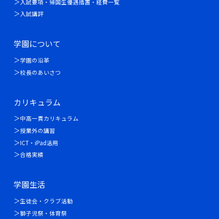
入試要項・帰国生優遇措置・経費一覧
入試講評
学園について
学園の沿革
校長のあいさつ
カリキュラム
中高一貫カリキュラム
授業外の講習
ICT・iPad活用
合格実績
学園生活
生徒会・クラブ活動
獅子児祭・体育祭