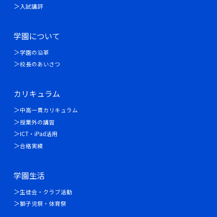
入試講評
学園について
学園の沿革
校長のあいさつ
カリキュラム
中高一貫カリキュラム
授業外の講習
ICT・iPad活用
合格実績
学園生活
生徒会・クラブ活動
獅子児祭・体育祭