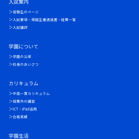
入試案内
受験生のページ
入試要項・帰国生優遇措置・経費一覧
入試講評
学園について
学園の沿革
校長のあいさつ
カリキュラム
中高一貫カリキュラム
授業外の講習
ICT・iPad活用
合格実績
学園生活